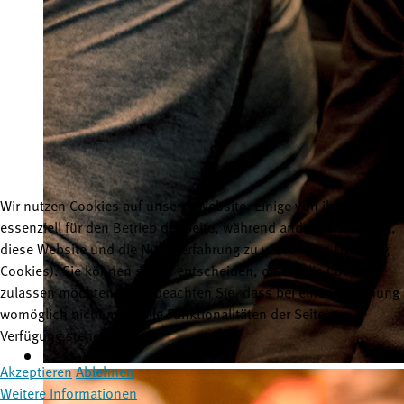
Wir nutzen Cookies auf unserer Website. Einige von ihnen sind
essenziell für den Betrieb der Seite, während andere uns helfen,
diese Website und die Nutzererfahrung zu verbessern (Tracking
Cookies). Sie können selbst entscheiden, ob Sie die Cookies
zulassen möchten. Bitte beachten Sie, dass bei einer Ablehnung
womöglich nicht mehr alle Funktionalitäten der Seite zur
Verfügung stehen.
Akzeptieren
Ablehnen
Weitere Informationen