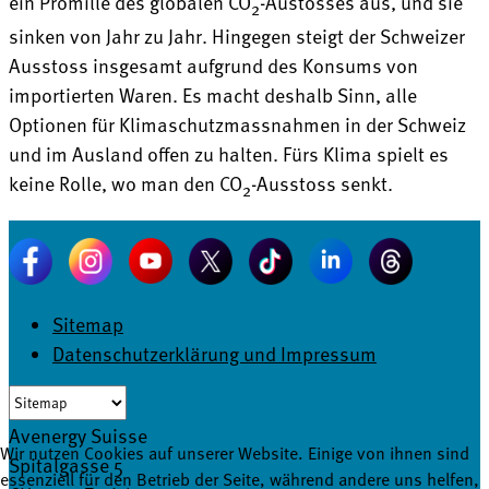
ein Promille des globalen CO
-Austosses aus, und sie
2
sinken von Jahr zu Jahr. Hingegen steigt der Schweizer
Ausstoss insgesamt aufgrund des Konsums von
importierten Waren. Es macht deshalb Sinn, alle
Optionen für Klimaschutzmassnahmen in der Schweiz
und im Ausland offen zu halten. Fürs Klima spielt es
keine Rolle, wo man den CO
-Ausstoss senkt.
2
Sitemap
Datenschutzerklärung und Impressum
Avenergy Suisse
Wir nutzen Cookies auf unserer Website. Einige von ihnen sind
Spitalgasse 5
essenziell für den Betrieb der Seite, während andere uns helfen,