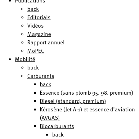
Publications
back
Editorials
Vidéos
Magazine
Rapport annuel
MoPEC
Mobilité
back
Carburants
back
Essence (sans plomb 95, 98, premium)
Diesel (standard, premium)
Kérosène (Jet A-1) et essence d’aviation
(AVGAS)
Biocarburants
back