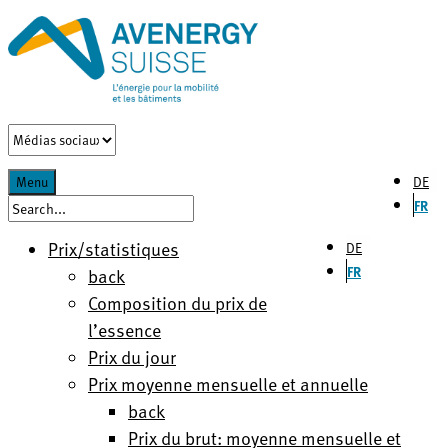
DE
Menu
FR
Prix/statistiques
DE
FR
back
Composition du prix de
l’essence
Prix du jour
Prix moyenne mensuelle et annuelle
back
Prix du brut: moyenne mensuelle et