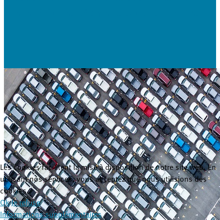
quelle façon les bâtiments sont-ils chauffés
Les cookies facilitent la mise à disposition de notre site web. En
utilisant nos services, vous acceptez que nous utilisions des
cookies.
Ok
Je refuse
Informations supplémentaires