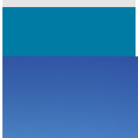
Sans plomb 95 en moyenne mensuelle et
annuelle