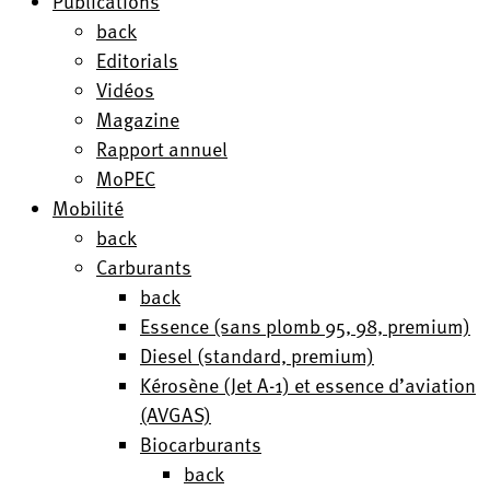
Publications
back
Editorials
Vidéos
Magazine
Rapport annuel
MoPEC
Mobilité
back
Carburants
back
Essence (sans plomb 95, 98, premium)
Diesel (standard, premium)
Kérosène (Jet A-1) et essence d’aviation
(AVGAS)
Biocarburants
back