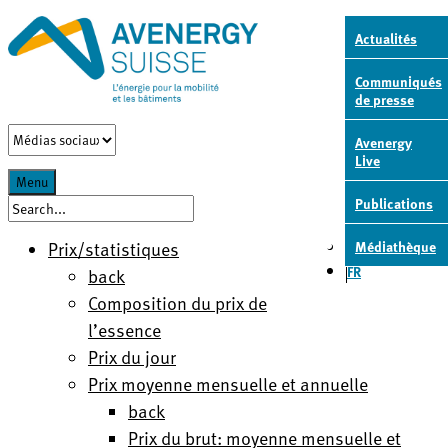
Actualités
Communiqués
de presse
Avenergy
Live
DE
Menu
Publications
FR
Prix/statistiques
Médiathèque
DE
FR
back
Composition du prix de
l’essence
Prix du jour
Prix moyenne mensuelle et annuelle
back
Prix du brut: moyenne mensuelle et